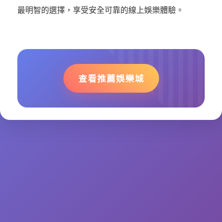
最明智的選擇，享受安全可靠的線上娛樂體驗。
查看推薦娛樂城