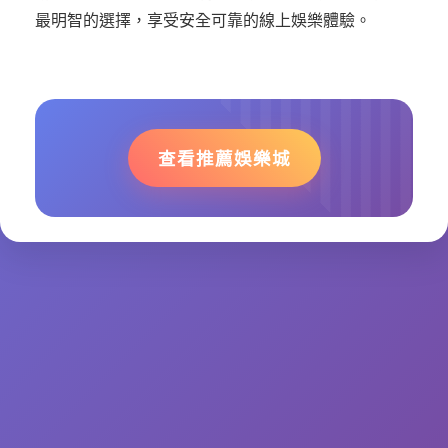
最明智的選擇，享受安全可靠的線上娛樂體驗。
查看推薦娛樂城