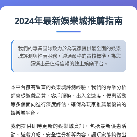
2024年最新娛樂城推薦指南
我們的專業團隊致力於為玩家提供最全面的娛樂
城評測與推薦服務，透過嚴格的審核標準，為您
篩選出最值得信賴的線上娛樂平台。
本平台擁有豐富的娛樂城評測經驗，我們的專業分析
師會從遊戲品質、客戶服務、出入金速度、優惠活動
等多個面向進行深度評估，確保為玩家推薦最優質的
娛樂城平台。
我們提供即時更新的娛樂城資訊，包括最新優惠活
動、遊戲介紹、安全性分析等內容，讓玩家能夠做出