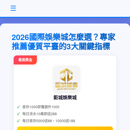
☰
2026國際娛樂城怎麼選？專家
推薦優質平臺的3大關鍵指標
最高獎金
鉅城娛樂城
首存1000即獲額外1000
每日流水10萬即送288
每日首存5000送88，10000送188