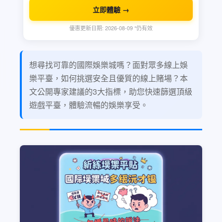
立即體驗 →
優惠更新日期: 2026-08-09 *仍有效
想尋找可靠的國際娛樂城嗎？面對眾多線上娛
樂平臺，如何挑選安全且優質的線上賭場？本
文公開專家建議的3大指標，助您快速篩選頂級
遊戲平臺，體驗流暢的娛樂享受。