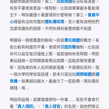
我勸你還是快逃啦。第二，
出款限額
有沒有寫清楚，
有些平臺會故意設一堆限制，比如說單筆最多隻能領
五千，啊你贏個十萬要領到什麼時候？第三，
會員中
心
裡面有沒有完整的
隱私權政策
，至少要有說明他們
怎麼保護你的個資，不然你資料被賣掉都不知道
啊還有一個很重要的點啦～就是
責任遊戲
的概念。有
些比較有制度的平臺，會提供
沉迷防範
機制，比如說
你可以設定每日儲值上限、或是強制休息時間，啊如
果玩超過一定時間還會跳出提醒。這點其實很重要
耶，因為真的有人玩到傾家蕩產，不是開玩笑的。我
一個大學同學就是這樣，原本只是玩玩
棋牌遊戲
跟
捕
魚機
，結果越玩越大，最後欠了一屁股債，現在還在
還錢，唉…
啊說到這個，其實我還想到一件事……有些平臺會打
著「
真人視訊
」、「
真人荷官
」的名號，說他們很公