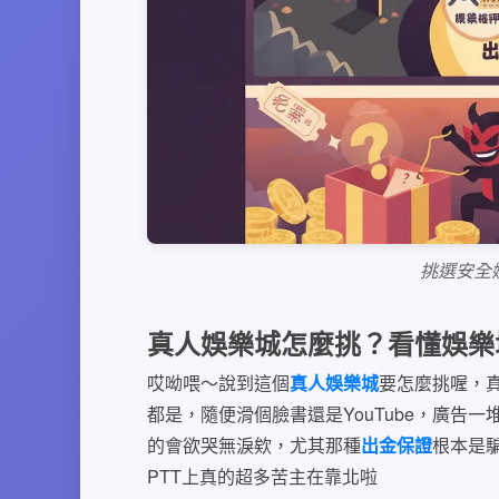
挑選安全
真人娛樂城怎麼挑？看懂娛樂
哎呦喂～說到這個
真人娛樂城
要怎麼挑喔，真
都是，隨便滑個臉書還是YouTube，廣告
的會欲哭無淚欸，尤其那種
出金保證
根本是
PTT上真的超多苦主在靠北啦