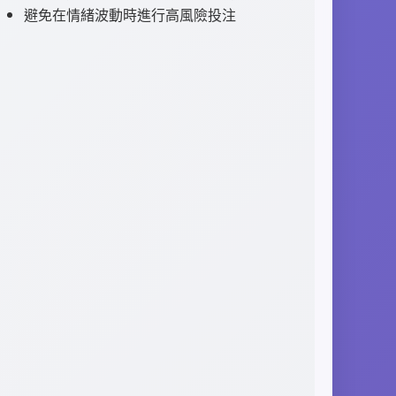
避免在情緒波動時進行高風險投注