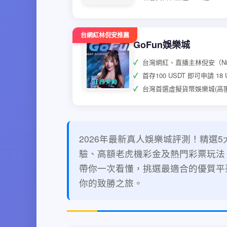
台網紅林倪安推薦
GoFun娛樂城
台灣網紅、直播主林倪安（Ni
首存100 USDT 即可申請 18 
台灣首選虛擬貨幣娛樂城(高
2026年最新真人娛樂城評測！精選
驗、高額老虎機彩金及熱門彩票玩法
帶你一次看懂，挑選最適合的優質平
你的致勝之旅。