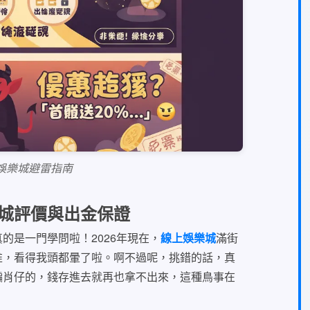
娛樂城避雷指南
城評價與出金保證
的是一門學問啦！2026年現在，
線上娛樂城
滿街
一堆，看得我頭都暈了啦。啊不過呢，挑錯的話，真
騙肖仔的，錢存進去就再也拿不出來，這種鳥事在