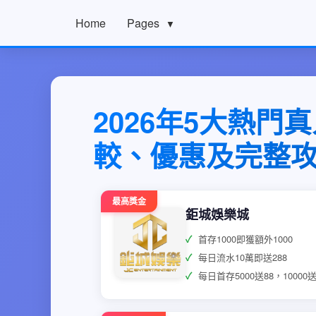
Home
Pages
▼
2026年5大熱門
較、優惠及完整
最高獎金
鉅城娛樂城
首存1000即獲額外1000
每日流水10萬即送288
每日首存5000送88，10000送