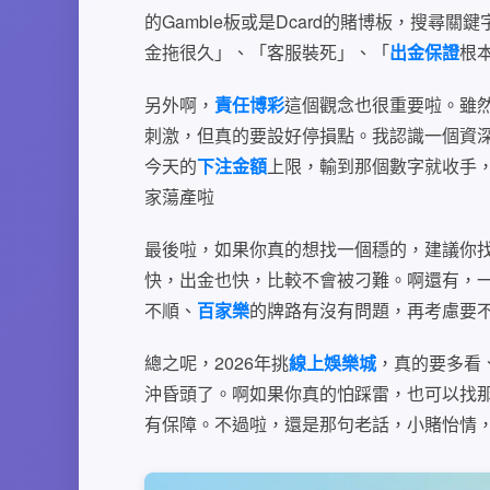
的Gamble板或是Dcard的賭博板，搜尋
金拖很久」、「客服裝死」、「
出金保證
根
另外啊，
責任博彩
這個觀念也很重要啦。雖
刺激，但真的要設好停損點。我認識一個資
今天的
下注金額
上限，輸到那個數字就收手
家蕩產啦
最後啦，如果你真的想找一個穩的，建議你
快，出金也快，比較不會被刁難。啊還有，
不順、
百家樂
的牌路有沒有問題，再考慮要
總之呢，2026年挑
線上娛樂城
，真的要多看
沖昏頭了。啊如果你真的怕踩雷，也可以找
有保障。不過啦，還是那句老話，小賭怡情