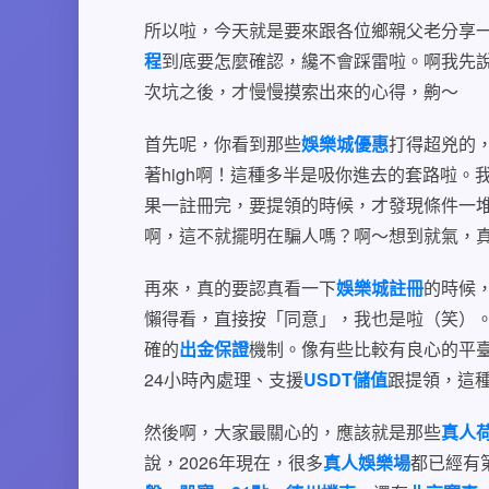
所以啦，今天就是要來跟各位鄉親父老分享
程
到底要怎麼確認，纔不會踩雷啦。啊我先
次坑之後，才慢慢摸索出來的心得，齁～
首先呢，你看到那些
娛樂城優惠
打得超兇的，
著high啊！這種多半是吸你進去的套路啦。
果一註冊完，要提領的時候，才發現條件一堆
啊，這不就擺明在騙人嗎？啊～想到就氣，
再來，真的要認真看一下
娛樂城註冊
的時候
懶得看，直接按「同意」，我也是啦（笑）
確的
出金保證
機制。像有些比較有良心的平
24小時內處理、支援
USDT儲值
跟提領，這
然後啊，大家最關心的，應該就是那些
真人
說，2026年現在，很多
真人娛樂場
都已經有