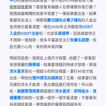
中心
的服務時間跟管道，是不是24小時都有真人客
娛樂城推薦
服？還是隻有機器人在那邊跟你鬼打牆？
我遇過最賭爛的就是半夜贏了一筆結果要出金，結果
客服完全沒人，啊那個
數位錢包
或
電子錢包
的入金出
金流程也要看清楚，現在2026年主流都是用
USDT
入金
跟
USDT出金
啦，也就是
泰達幣
，因為速度快又
不用綁一堆個資，很多平臺甚至主打
免實名認證
，但
這也要小心啦，有的根本是詐騙
啊說到這個，我朋友上個月才踩雷...他選了一家看起
來很華麗的
娛樂城
，結果要領錢的時候才發現，那個
流水要求
寫在一個超小的附註裡面，要打40倍才能
出金，啊他玩
德州撲克
跟
麻將
贏了五萬，結果要打兩
百萬的流水才能領，靠北喔這誰打得完啦！所以說
吼，
遊戲管理規章
裡面關於
流水要求
、
即時返水
、
首
儲優惠
的條款一定要一個字一個字看清楚，不要看到
有送錢就高潮，通常越高的優惠陷阱越多啦