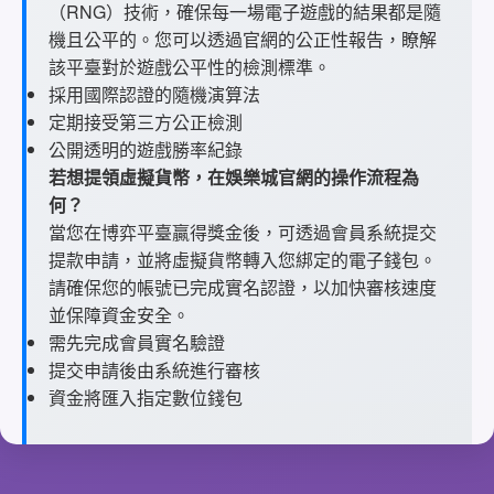
（RNG）技術，確保每一場電子遊戲的結果都是隨
機且公平的。您可以透過官網的公正性報告，瞭解
該平臺對於遊戲公平性的檢測標準。
採用國際認證的隨機演算法
定期接受第三方公正檢測
公開透明的遊戲勝率紀錄
若想提領虛擬貨幣，在娛樂城官網的操作流程為
何？
當您在博弈平臺贏得獎金後，可透過會員系統提交
提款申請，並將虛擬貨幣轉入您綁定的電子錢包。
請確保您的帳號已完成實名認證，以加快審核速度
並保障資金安全。
需先完成會員實名驗證
提交申請後由系統進行審核
資金將匯入指定數位錢包