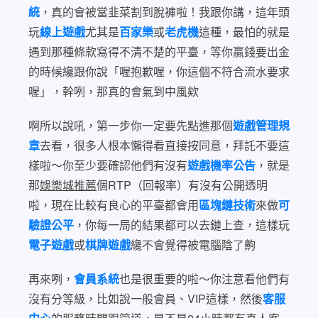
統
，真的會被當韭菜割到脫褲啦！我跟你講，這年頭
玩
線上遊戲
尤其是
百家樂
或
老虎機
這種，最怕的就是
遇到那種條款寫得不清不楚的平臺，等你贏錢要出金
的時候纔跟你說「喔抱歉喔，你這個不符合流水要求
喔」，幹咧，那真的會氣到中風欸
啊所以說吼，第一步你一定要先點進那個
遊戲管理規
章
去看，很多人根本懶得看直接按同意，拜託不要這
樣啦～你至少要確認他們有沒有
遊戲機率公告
，就是
那
娛樂城推薦
個RTP（回報率）有沒有公開透明
啦，現在比較有良心的平臺都會用
區塊鏈技術
來做
可
驗證公平
，你每一局的結果都可以去鏈上查，這樣玩
電子遊戲
或
棋牌遊戲
纔不會覺得被電腦陰了齁
再來咧，
會員系統
也是很重要的啦～你注意看他們有
沒有分等級，比如說一般會員、VIP這樣，然後
客服