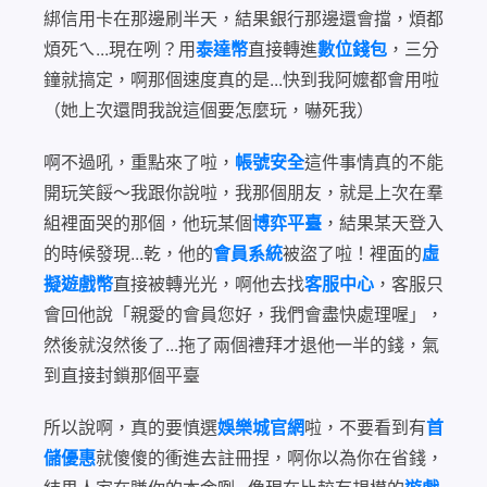
綁信用卡在那邊刷半天，結果銀行那邊還會擋，煩都
煩死ㄟ...現在咧？用
泰達幣
直接轉進
數位錢包
，三分
鐘就搞定，啊那個速度真的是...快到我阿嬤都會用啦
（她上次還問我說這個要怎麼玩，嚇死我）
啊不過吼，重點來了啦，
帳號安全
這件事情真的不能
開玩笑餒～我跟你說啦，我那個朋友，就是上次在羣
組裡面哭的那個，他玩某個
博弈平臺
，結果某天登入
的時候發現...乾，他的
會員系統
被盜了啦！裡面的
虛
擬遊戲幣
直接被轉光光，啊他去找
客服中心
，客服只
會回他說「親愛的會員您好，我們會盡快處理喔」，
然後就沒然後了...拖了兩個禮拜才退他一半的錢，氣
到直接封鎖那個平臺
所以說啊，真的要慎選
娛樂城官網
啦，不要看到有
首
儲優惠
就傻傻的衝進去註冊捏，啊你以為你在省錢，