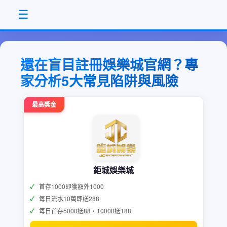
☰
還在盲目註冊娛樂城官網？專
家分析5大常見陷阱與風險
最高獎金
鉅城娛樂城
首存1000即獲額外1000
每日流水10萬即送288
每日首存5000送88，10000送188