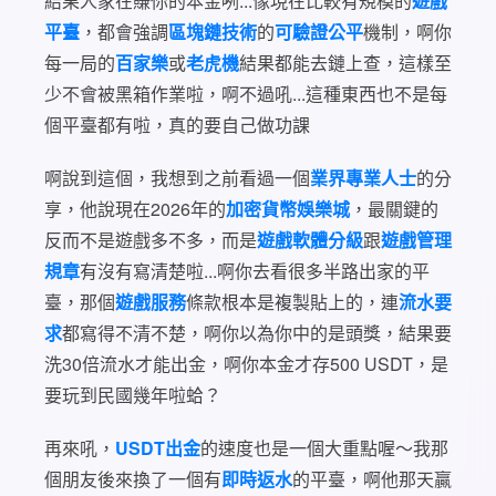
結果人家在賺你的本金咧...像現在比較有規模的
遊戲
平臺
，都會強調
區塊鏈技術
的
可驗證公平
機制，啊你
每一局的
百家樂
或
老虎機
結果都能去鏈上查，這樣至
少不會被黑箱作業啦，啊不過吼...這種東西也不是每
個平臺都有啦，真的要自己做功課
啊說到這個，我想到之前看過一個
業界專業人士
的分
享，他說現在2026年的
加密貨幣娛樂城
，最關鍵的
反而不是遊戲多不多，而是
遊戲軟體分級
跟
遊戲管理
規章
有沒有寫清楚啦...啊你去看很多半路出家的平
臺，那個
遊戲服務
條款根本是複製貼上的，連
流水要
求
都寫得不清不楚，啊你以為你中的是頭獎，結果要
洗30倍流水才能出金，啊你本金才存500 USDT，是
要玩到民國幾年啦蛤？
再來吼，
USDT出金
的速度也是一個大重點喔～我那
個朋友後來換了一個有
即時返水
的平臺，啊他那天贏