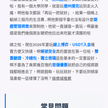
啦，我有一個大學同學，就是玩
德州撲克
玩到走火入
魔，啊他每次都說「再玩一把就好」，結果一個晚上
輸掉三個月的生活費...啊他那個平臺也沒有設什麼
遊
戲管理規章
來限制他，他就一直儲值一直玩，啊最後
還是我們幾個朋友硬把他拉出來吃飯才清醒的啦
總之啦，現在2026年要玩
線上博弈
，
USDT入金
確
實方便又快速，啊
帳號安全
真的要放在第一位啦，
雙
重驗證
、
冷錢包
、
獨立密碼
這些基本的一定要設好，
啊不要為了貪那幾百塊的
首儲優惠
就把自己的個資跟
錢都賠進去了，啊遊戲嘛，玩玩就好，不要玩到傾家
蕩產蛤～這樣懂了沒咧？
娛樂城推薦
常見問題