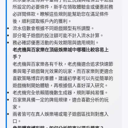
所設定的必要條件，新手在領取體驗金或優惠前務
必詳閱條款。瞭解這些規則能幫助您在滿足條件
後，順利提取帳戶內的獲利。
流水倍數會根據不同遊戲類型有所調整。
部分電子遊戲的投注額可能不計入流水計算。
務必確認優惠活動的有效期限與適用規則。
老虎機與百家樂在頂級娛樂城中哪種比較容易上
手？
老虎機與百家樂各有千秋，老虎機適合追求快速節
奏與電子遊戲聲光效果的玩家，而百家樂則更適合
喜歡策略博弈的羣體。建議初學者可以先從簡單的
遊戲機制開始體驗，再根據個人喜好深入研究。
老虎機完全依賴隨機數生成器，規則單純易懂。
百家樂具備一定的牌局規律，適合喜歡分析的玩
家。
兩者皆可在真人娛樂場或電子遊戲區找到對應入
口。