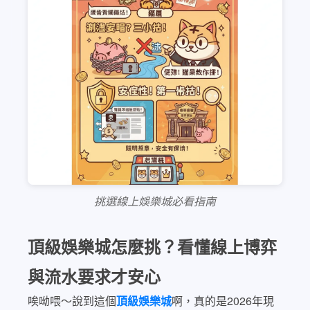
挑選線上娛樂城必看指南
頂級娛樂城怎麼挑？看懂線上博弈
與流水要求才安心
唉呦喂～說到這個
頂級娛樂城
啊，真的是2026年現