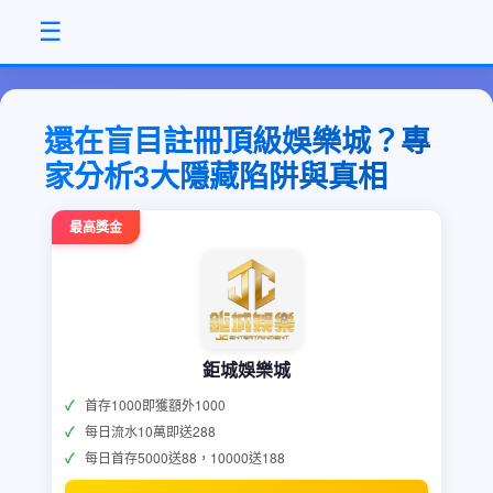
☰
還在盲目註冊頂級娛樂城？專
家分析3大隱藏陷阱與真相
最高獎金
鉅城娛樂城
首存1000即獲額外1000
每日流水10萬即送288
每日首存5000送88，10000送188