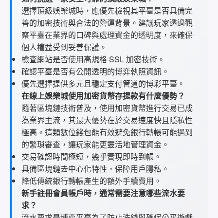
選擇頂級娛樂城時，應優先檢視其平臺是否具備完
善的加密技術與合法的營運背景。建議玩家透過觀
察平臺在業界的口碑與處理資金的透明度，來確保
個人權益受到妥善保護。
檢查網站是否使用高規格 SSL 加密技術。
確認平臺是否有公開透明的博弈執照資訊。
優先選擇提供多元且穩定支付管道的博彩平臺。
在線上娛樂城使用加密貨幣存提款有什麼優勢？
隨著區塊鏈技術普及，使用加密貨幣進行交易已成
為業界主流，其最大優勢在於交易速度快且隱私性
極高。這類數位錢包能有效避免銀行轉帳可能遇到
的繁瑣審查，讓玩家能更靈活地管理資金。
交易確認時間極短，幾乎實現即時到帳。
具備區塊鏈去中心化特性，保障用戶隱私。
降低傳統銀行轉帳產生的額外手續費用。
新手註冊會員帳戶時，通常需要注意哪些流水要
求？
流水要求是博弈平臺為了防止洗錢與確保公平遊戲