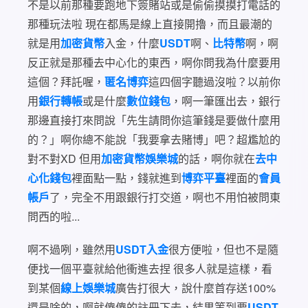
不是以前那種要跑地下簽賭站或是偷偷摸摸打電話的
那種玩法啦 現在都馬是線上直接開擼，而且最潮的
就是用
加密貨幣
入金，什麼
USDT
啊、
比特幣
啊，啊
反正就是那種去中心化的東西，啊你問我為什麼要用
這個？拜託喔，
匿名博弈
這四個字聽過沒啦？以前你
用
銀行轉帳
或是什麼
數位錢包
，啊一筆匯出去，銀行
那邊直接打來問說「先生請問你這筆錢是要做什麼用
的？」啊你總不能說「我要拿去賭博」吧？超尷尬的
對不對XD 但用
加密貨幣娛樂城
的話，啊你就在
去中
心化錢包
裡面點一點，錢就進到
博弈平臺
裡面的
會員
帳戶
了，完全不用跟銀行打交道，啊也不用怕被問東
問西的啦...
啊不過咧，雖然用
USDT入金
很方便啦，但也不是隨
便找一個平臺就給他衝進去捏 很多人就是這樣，看
到某個
線上娛樂城
廣告打很大，說什麼首存送100%
還是啥的，啊就傻傻的註冊下去，結果等到要
USDT