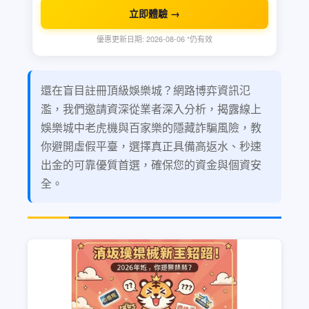
立即體驗 →
優惠更新日期: 2026-08-06 *仍有效
還在盲目註冊頂級娛樂城？網路博弈資訊氾
濫，我們邀請資深從業者深入分析，揭露線上
娛樂城中老虎機與百家樂的隱藏詐騙風險，教
你避開虛假平臺，選擇真正具備高返水、秒速
出金的可靠優質首選，確保您的資金與個資安
全。