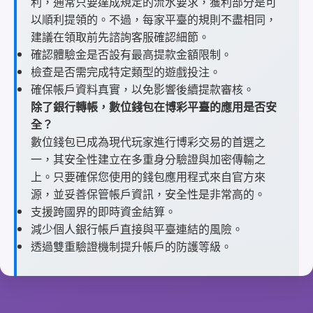
利，通常只要達成規定的流水要求，獲利部分是可
以順利提領的。不過，每家平臺的規則不盡相同，
建議在領取前先諮詢客服確認細節。
確認體驗金是否設有最高提款金額限制。
檢查是否需完成特定類型的遊戲投注。
確保帳戶資料真實，以免影響後續提款審核。
除了銀行轉帳，數位錢包在博彩平臺的應用是否安
全？
數位錢包已成為現代玩家進行博彩交易的首選之
一，其安全性建立在多重身分驗證與加密傳輸之
上。只要確保您使用的錢包應用程式來自官方來
源，並妥善保管帳戶資訊，安全性是非常高的。
支援跨國界的即時資金結算。
減少個人銀行帳戶直接與平臺連結的風險。
透過雙重驗證機制提升帳戶的防護等級。