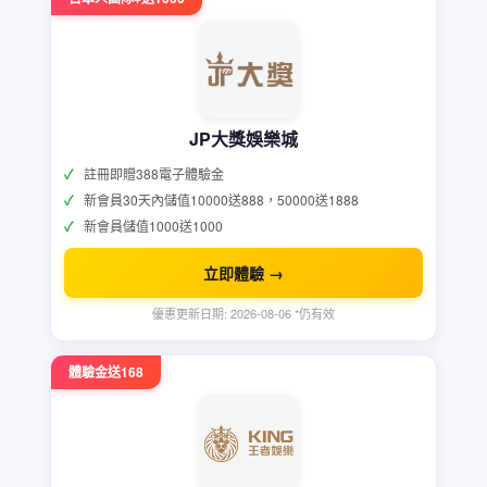
JP大獎娛樂城
註冊即贈388電子體驗金
新會員30天內儲值10000送888，50000送1888
新會員儲值1000送1000
立即體驗 →
優惠更新日期: 2026-08-06 *仍有效
體驗金送168