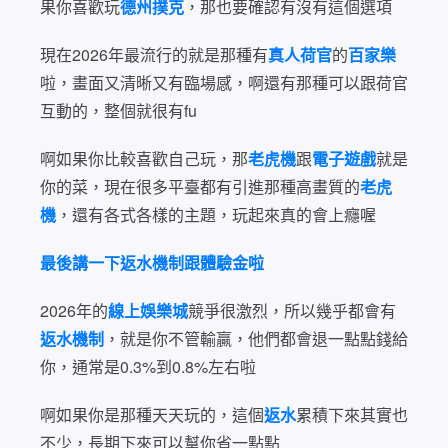
果你喜歡玩
德州撲克
，那也要確認有沒有這個選項
現在2026年最流行的就是那種有
真人荷官
的
百家樂
啦，畫面又清晰又有臨場感，啊還有那種可以跟荷官
互動的，整個就很有fu
啊如果你比較喜歡自己玩，那
老虎機
跟
電子遊戲
就是
你的菜，現在很多平臺都有引進那種高畫質的
老虎
機
，還有各式各樣的主題，玩起來真的會上癮喔
最後講一下返水機制跟體驗金啦
2026年的
線上娛樂城
競爭很激烈，所以幾乎都會有
返水機制
，就是你不管輸贏，他們都會退一點點錢給
你，通常是0.3%到0.8%左右啦
啊如果你是那種天天玩的，這個
返水
累積下來其實也
不少，長期下來可以幫你省一點點