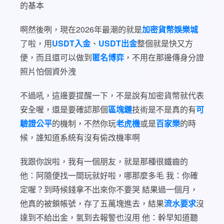
的基本
啊然後咧，現在2026年最潮的就是
加密貨幣娛樂城
了啦，用
USDT入金
、
USDT出金
整個就是快又方
便，而且還可以做到
匿名博弈
，不用在那邊傳身分證
照片怕個資外洩
不過吼，這邊要提醒一下，不是說有加密貨幣就代表
安全喔，還是要確認那個
區塊鏈
技術是不是真的有
可
驗證公平
的機制，不然你玩
老虎機
或是
百家樂
的時
候，誰知道系統有沒有偷改機率啊
我跟你說啦，我有一個朋友，就是那種很鐵齒的
他：阿隨便找一間玩就好啦，哪那麼多毛 我：你確
定喔？到時候錢拿不出來你不要哭 結果過一個月，
他真的被鎖帳號，存了五萬塊進去，結果
流水要求
沒
達到不給出金，氣到去報警也沒用 他：幹早知道聽