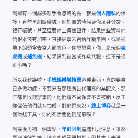
啊還有一個超多新手會忽略的點，就是
個人隱私
的保
護，有些黑網娛樂城，你註冊的時候要你填身分證、
銀行帳號、甚至還要你上傳雙證件，結果這些資料他
們根本沒有加密，直接被拿去賣給詐騙集團，或是被
地下組頭拿去當人頭帳戶，你想想看，你只是玩個
老
虎機
或
捕魚機
，結果搞到被當成詐欺共犯，這不是很
雖小嗎？
所以我建議啦，
手機娛樂城推薦
這種東西，真的要自
己多做功課，不要只看那種廣告代理寫的業配文，那
些都是收錢辦事的，他們纔不管你會不會被騙，反正
你儲值他們就有抽成，對他們來說，
線上博弈
就是一
個賺錢工具，你的死活關他們屁事喔？
啊最後再補一個重點，
年齡限制
這塊也要注意，雖然
臺灣法律對線上博弈的規範很模糊，但基本上未滿