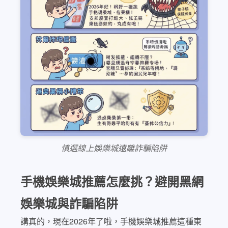
慎選線上娛樂城遠離詐騙陷阱
手機娛樂城推薦怎麼挑？避開黑網
娛樂城與詐騙陷阱
講真的，現在2026年了啦，手機娛樂城推薦這種東