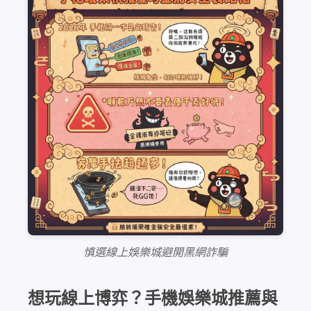
慎選線上娛樂城避開黑網詐騙
想玩線上博弈？手機娛樂城推薦與