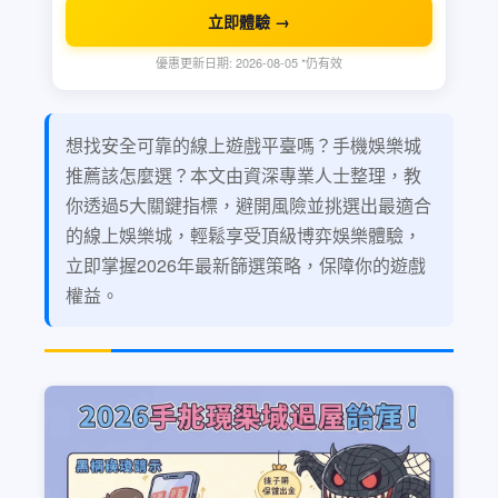
立即體驗 →
優惠更新日期: 2026-08-05 *仍有效
想找安全可靠的線上遊戲平臺嗎？手機娛樂城
推薦該怎麼選？本文由資深專業人士整理，教
你透過5大關鍵指標，避開風險並挑選出最適合
的線上娛樂城，輕鬆享受頂級博弈娛樂體驗，
立即掌握2026年最新篩選策略，保障你的遊戲
權益。