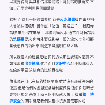
以我覺得啊 與其相信那些網路上隨便寫的推薦文 不
如自己學會判斷幾個關鍵點
欸對了 還有一個很重要的 就是
反水優惠
這件事 很多
人會被這個吸引 說什麼「儲值一萬送五千」 我跟你
講啦 羊毛出在羊身上 那些高額反水 通常伴隨著超高
的
洗碼量
要求 你可能要玩到幾十萬的流水 才能把那
些優惠真的領出來 啊這不是擺明在整人嗎
所以我個人的建議是啦 與其追求那些誇張的優惠 不
如找那種
出金速度
穩定 而且
客服中心
24小時都有人
在線的平臺 這樣真的比較實在啦
像我現在自己在玩的這個平臺 雖然沒有那種誇張的
優惠 但是他們的虛擬遊戲幣制度做得很好 你隨時想
要換回現金 基本上兩三個小時就入帳了 這種
線上博
弈安全
的保障 纔是我們這種小玩家最需要的啦