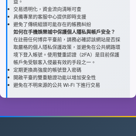
益。
交易透明化，資金流向清晰可查
具備專業的客服中心提供即時支援
避免了傳統組頭可能存在的帳務糾紛
如何在手機娛樂城中保護個人隱私與帳戶安全？
在註冊任何博弈平臺前，請務必確認該網站是否採
取嚴格的個人隱私保護政策，並避免在公共網路環
境下登入帳號。使用雙重認證（2FA）是目前保護
帳戶免受駭客入侵最有效的手段之一。
定期更換高強度的帳號登入密碼
開啟平臺的雙重驗證功能以增加安全性
避免在不明來源的公共 Wi-Fi 下進行交易